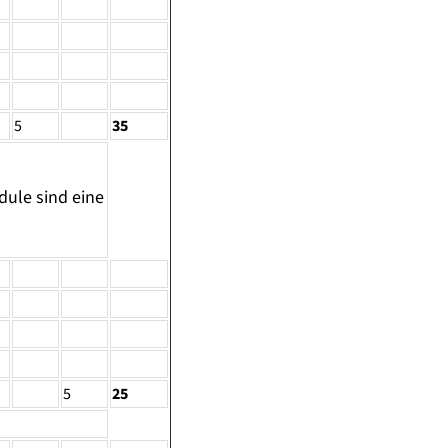
5
35
ule sind eine
5
25