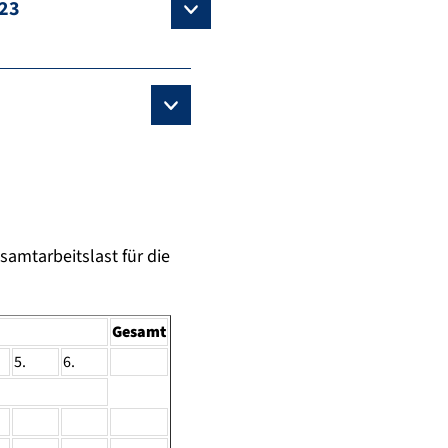
023
amtarbeitslast für die
Gesamt
5.
6.