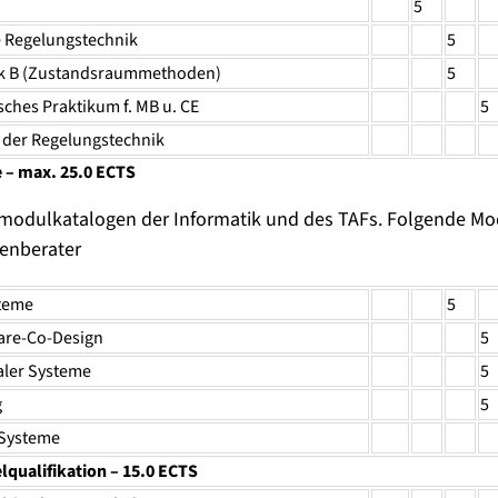
5
e Regelungstechnik
5
k B (Zustandsraummethoden)
5
ches Praktikum f. MB u. CE
5
 der Regelungstechnik
 – max. 25.0 ECTS
odulkatalogen der Informatik und des TAFs. Folgende Mod
enberater
steme
5
are-Co-Design
5
taler Systeme
5
g
5
 Systeme
qualifikation – 15.0 ECTS