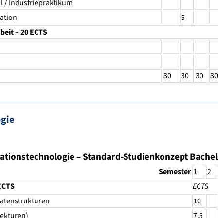
 / Industriepraktikum
kation
5
beit – 20 ECTS
30
30
30
30
ogie
ationstechnologie
–
Standard-Studienkonzept Bachel
Semester
1
2
 ECTS
ECTS
atenstrukturen
10
tekturen)
7.5