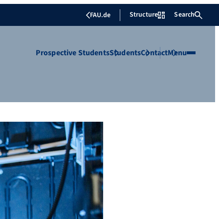
Structure
Search
FAU.de
Prospective Students
Students
Contact
Menu