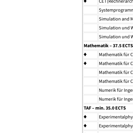
♦
CE I (Rechnerarc
Systemprogram
Simulation and M
Simulation und W
Simulation und W
Mathematik – 37.5 ECTS
♦
Mathematik für C
♦
Mathematik für C
Mathematik für C
Mathematik für C
Numerik für Inge
Numerik für Ingen
TAF – min. 35.0 ECTS
♦
Experimentalphys
♦
Experimentalphys