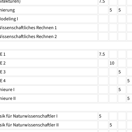
hitekturen)
7.5
mierung
5
5
odeling I
issenschaftliches Rechnen 1
issenschaftliches Rechnen 2
E 1
7.5
E 2
10
E 3
5
E 4
5
nieure I
5
ieure II
5
ik für Naturwissenschaftler I
5
ik für Naturwissenschaftler II
5