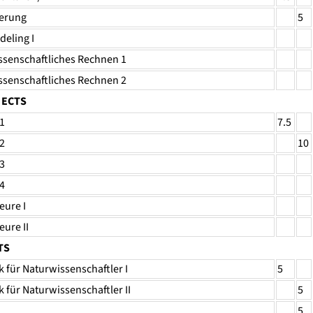
erung
5
eling I
ssenschaftliches Rechnen 1
ssenschaftliches Rechnen 2
5 ECTS
1
7.5
2
10
3
4
eure I
eure II
TS
 für Naturwissenschaftler I
5
 für Naturwissenschaftler II
5
5