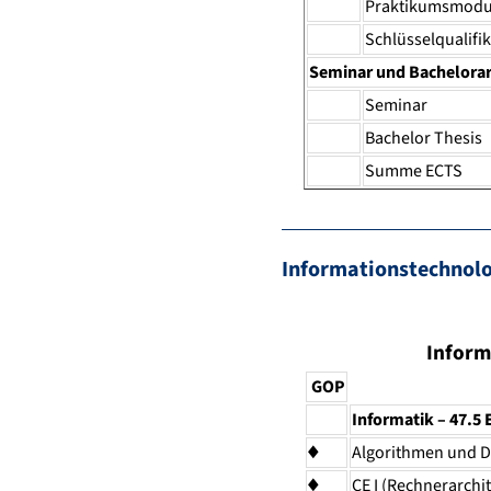
Praktikumsmodul
Schlüsselqualifi
Seminar und Bachelorar
Seminar
Bachelor Thesis
Summe ECTS
Informationstechnol
Inform
GOP
Informatik – 47.5
♦
Algorithmen und D
♦
CE I (Rechnerarchi